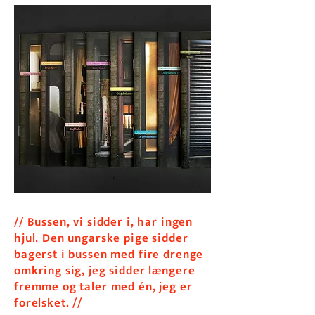
// Bussen, vi sidder i, har ingen
hjul. Den ungarske pige sidder
bagerst i bussen med fire drenge
omkring sig, jeg sidder længere
fremme og taler med én, jeg er
forelsket. //