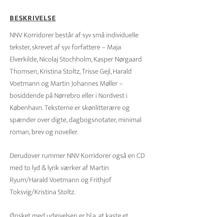
BESKRIVELSE
NNV Korridorer består af syv små individuelle
tekster, skrevet af syv forfattere – Maja
Elverkilde, Nicolaj Stochholm, Kasper Nørgaard
Thomsen, Kristina Stoltz, Trisse Gejl, Harald
Voetmann og Martin Johannes Møller –
bosiddende på Nørrebro eller i Nordvest i
København. Teksterne er skønlitterære og
spænder over digte, dagbogsnotater, minimal
roman, brev og noveller.
Derudover rummer NNV Korridorer også en CD
med to lyd & lyrik værker af Martin
Ryum/Harald Voetmann og Frithjof
Toksvig/Kristina Stoltz.
Ønsket med udgivelsen er bl.a. at kaste et