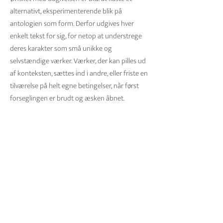
alternativt, eksperimenterende blik på
antologien som form. Derfor udgives hver
enkelt tekst for sig, for netop at understrege
deres karakter som små unikke og
selvstændige værker. Værker, der kan pilles ud
af konteksten, sættes ind i andre, eller friste en
tilværelse på helt egne betingelser, når først
forseglingen er brudt og æsken åbnet.
NNV Korridorers kunstneriske udtryk er skabt
af fotokunstner Sidsel Becker med forankring i
Nørrebros byrum.
NNV Korridorer
Pris 250 kroner.
UDSOLGT
FORFATTERNE