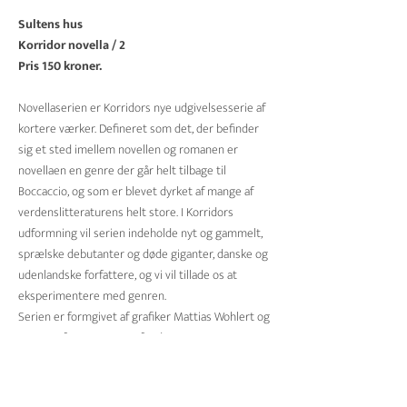
Sultens hus
Korridor novella / 2
Pris 150 kroner.
Novellaserien er Korridors nye udgivelsesserie af
kortere værker. Defineret som det, der befinder
sig et sted imellem novellen og romanen er
novellaen en genre der går helt tilbage til
Boccaccio, og som er blevet dyrket af mange af
verdenslitteraturens helt store. I Korridors
udformning vil serien indeholde nyt og gammelt,
sprælske debutanter og døde giganter, danske og
udenlandske forfattere, og vi vil tillade os at
eksperimentere med genren.
Serien er formgivet af grafiker Mattias Wohlert og
støttet af Statens Kunstfond
FORFATTEREN