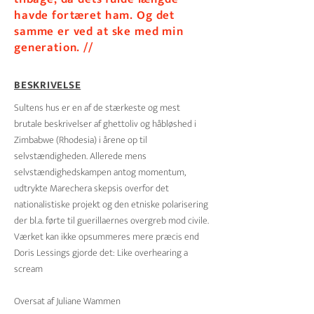
havde fortæret ham. Og det
samme er ved at ske med min
generation. //
BESKRIVELSE
Sultens hus er en af de stærkeste og mest
brutale beskrivelser af ghettoliv og håbløshed i
Zimbabwe (Rhodesia) i årene op til
selvstændigheden. Allerede mens
selvstændighedskampen antog momentum,
udtrykte Marechera skepsis overfor det
nationalistiske projekt og den etniske polarisering
der bl.a. førte til guerillaernes overgreb mod civile.
Værket kan ikke opsummeres mere præcis end
Doris Lessings gjorde det: Like overhearing a
scream
Oversat af Juliane Wammen