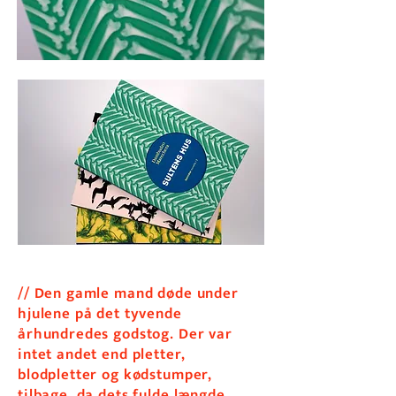
// Den gamle mand døde under
hjulene på det tyvende
århundredes godstog. Der var
intet andet end pletter,
blodpletter og kødstumper,
tilbage, da dets fulde længde