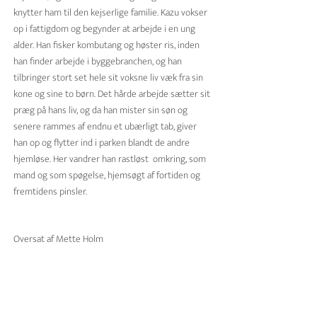
knytter ham til den kejserlige familie. Kazu vokser
op i fattigdom og begynder at arbejde i en ung
alder. Han fisker kombutang og høster ris, inden
han finder arbejde i byggebranchen, og han
tilbringer stort set hele sit voksne liv væk fra sin
kone og sine to børn. Det hårde arbejde sætter sit
præg på hans liv, og da han mister sin søn og
senere rammes af endnu et ubærligt tab, giver
han op og flytter ind i parken blandt de andre
hjemløse. Her vandrer han rastløst omkring, som
mand og som spøgelse, hjemsøgt af fortiden og
fremtidens pinsler.
Oversat af Mette Holm
Ueno Station, parkudgang
en
Pris 200
kroner