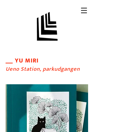
Y
U MIRI
__
U
eno Station, parkudgang
en